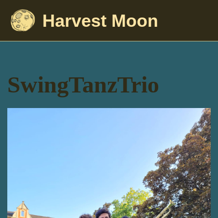
Harvest Moon
SwingTanzTrio